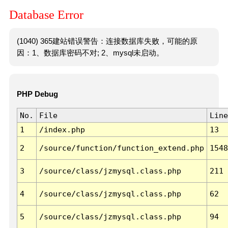
Database Error
(1040) 365建站错误警告：连接数据库失败，可能的原
因：1、数据库密码不对; 2、mysql未启动。
PHP Debug
No.
File
Line
1
/index.php
13
2
/source/function/function_extend.php
1548
3
/source/class/jzmysql.class.php
211
4
/source/class/jzmysql.class.php
62
5
/source/class/jzmysql.class.php
94