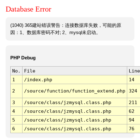
Database Error
(1040) 365建站错误警告：连接数据库失败，可能的原
因：1、数据库密码不对; 2、mysql未启动。
PHP Debug
No.
File
Line
1
/index.php
14
2
/source/function/function_extend.php
324
3
/source/class/jzmysql.class.php
211
4
/source/class/jzmysql.class.php
62
5
/source/class/jzmysql.class.php
94
6
/source/class/jzmysql.class.php
76