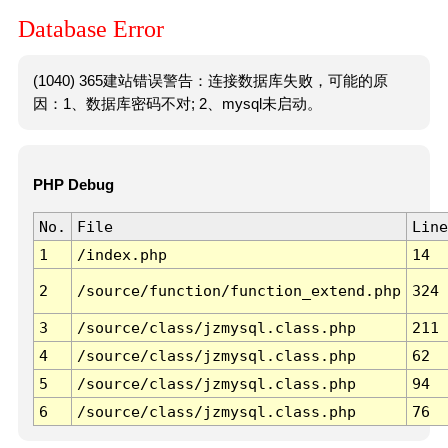
Database Error
(1040) 365建站错误警告：连接数据库失败，可能的原
因：1、数据库密码不对; 2、mysql未启动。
PHP Debug
No.
File
Line
1
/index.php
14
2
/source/function/function_extend.php
324
3
/source/class/jzmysql.class.php
211
4
/source/class/jzmysql.class.php
62
5
/source/class/jzmysql.class.php
94
6
/source/class/jzmysql.class.php
76