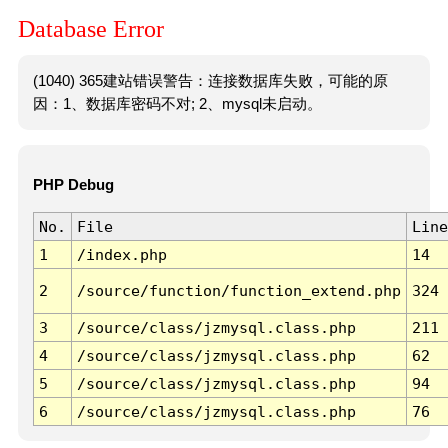
Database Error
(1040) 365建站错误警告：连接数据库失败，可能的原
因：1、数据库密码不对; 2、mysql未启动。
PHP Debug
No.
File
Line
1
/index.php
14
2
/source/function/function_extend.php
324
3
/source/class/jzmysql.class.php
211
4
/source/class/jzmysql.class.php
62
5
/source/class/jzmysql.class.php
94
6
/source/class/jzmysql.class.php
76