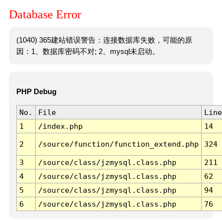
Database Error
(1040) 365建站错误警告：连接数据库失败，可能的原
因：1、数据库密码不对; 2、mysql未启动。
PHP Debug
No.
File
Line
1
/index.php
14
2
/source/function/function_extend.php
324
3
/source/class/jzmysql.class.php
211
4
/source/class/jzmysql.class.php
62
5
/source/class/jzmysql.class.php
94
6
/source/class/jzmysql.class.php
76