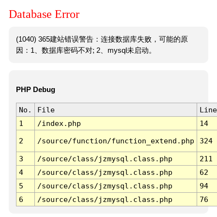
Database Error
(1040) 365建站错误警告：连接数据库失败，可能的原
因：1、数据库密码不对; 2、mysql未启动。
PHP Debug
No.
File
Line
1
/index.php
14
2
/source/function/function_extend.php
324
3
/source/class/jzmysql.class.php
211
4
/source/class/jzmysql.class.php
62
5
/source/class/jzmysql.class.php
94
6
/source/class/jzmysql.class.php
76