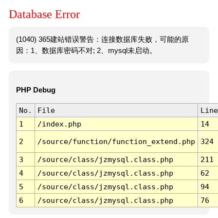
Database Error
(1040) 365建站错误警告：连接数据库失败，可能的原
因：1、数据库密码不对; 2、mysql未启动。
PHP Debug
No.
File
Line
1
/index.php
14
2
/source/function/function_extend.php
324
3
/source/class/jzmysql.class.php
211
4
/source/class/jzmysql.class.php
62
5
/source/class/jzmysql.class.php
94
6
/source/class/jzmysql.class.php
76