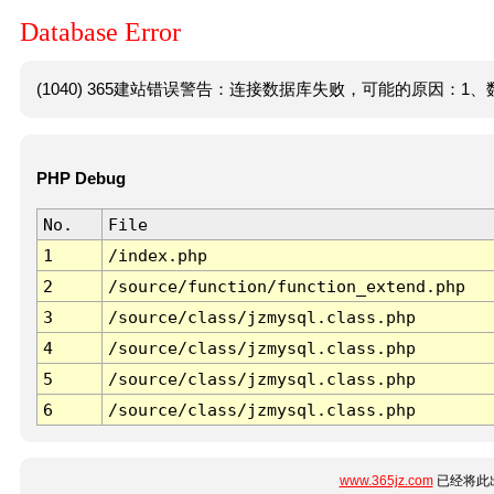
Database Error
(1040) 365建站错误警告：连接数据库失败，可能的原因：1、数
PHP Debug
No.
File
1
/index.php
2
/source/function/function_extend.php
3
/source/class/jzmysql.class.php
4
/source/class/jzmysql.class.php
5
/source/class/jzmysql.class.php
6
/source/class/jzmysql.class.php
www.365jz.com
已经将此