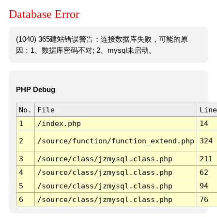
Database Error
(1040) 365建站错误警告：连接数据库失败，可能的原
因：1、数据库密码不对; 2、mysql未启动。
PHP Debug
No.
File
Line
1
/index.php
14
2
/source/function/function_extend.php
324
3
/source/class/jzmysql.class.php
211
4
/source/class/jzmysql.class.php
62
5
/source/class/jzmysql.class.php
94
6
/source/class/jzmysql.class.php
76