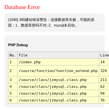
Database Error
(1040) 365建站错误警告：连接数据库失败，可能的原
因：1、数据库密码不对; 2、mysql未启动。
PHP Debug
No.
File
Line
1
/index.php
14
2
/source/function/function_extend.php
324
3
/source/class/jzmysql.class.php
211
4
/source/class/jzmysql.class.php
62
5
/source/class/jzmysql.class.php
94
6
/source/class/jzmysql.class.php
76