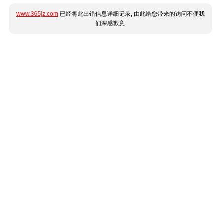
www.365jz.com
已经将此出错信息详细记录, 由此给您带来的访问不便我
们深感歉意.