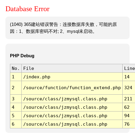
Database Error
(1040) 365建站错误警告：连接数据库失败，可能的原
因：1、数据库密码不对; 2、mysql未启动。
PHP Debug
No.
File
Line
1
/index.php
14
2
/source/function/function_extend.php
324
3
/source/class/jzmysql.class.php
211
4
/source/class/jzmysql.class.php
62
5
/source/class/jzmysql.class.php
94
6
/source/class/jzmysql.class.php
76