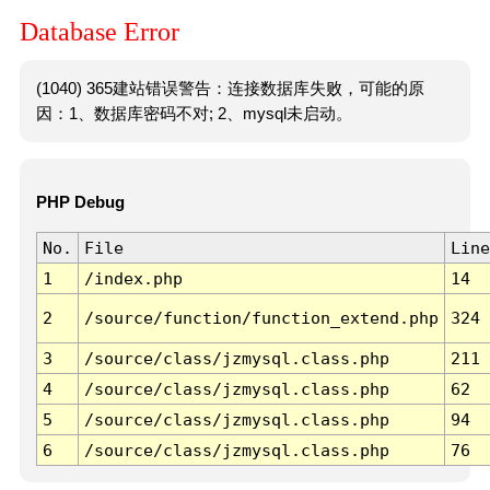
Database Error
(1040) 365建站错误警告：连接数据库失败，可能的原
因：1、数据库密码不对; 2、mysql未启动。
PHP Debug
No.
File
Line
1
/index.php
14
2
/source/function/function_extend.php
324
3
/source/class/jzmysql.class.php
211
4
/source/class/jzmysql.class.php
62
5
/source/class/jzmysql.class.php
94
6
/source/class/jzmysql.class.php
76