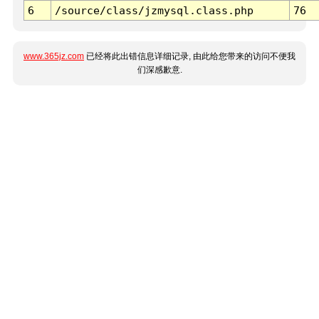
6
/source/class/jzmysql.class.php
76
www.365jz.com
已经将此出错信息详细记录, 由此给您带来的访问不便我
们深感歉意.